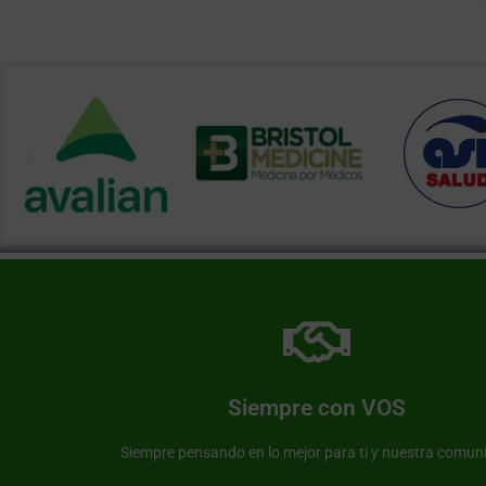
Más información de nuestra farmacia
Somos una farmacia al servicio de nuestra comunid
Siempre con VOS
Farmacia Avenida
Siempre pensando en lo mejor para ti y nuestra comun