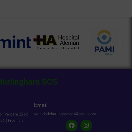
Hurlingham SCS
n
Email
avenidadehurlinghamscs@gmail.com
or Vergara 3263 |
86 | Provincia: