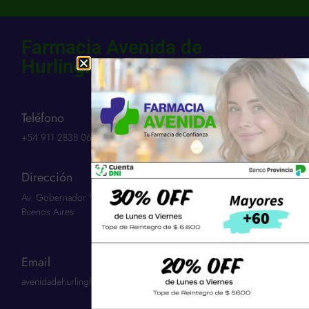
Farmacia Avenida de
Hurlingham SCS
Teléfono
+54 911 2838 0654​
Dirección
Av. Gobernador Vergara 3263 | Hurlingham 1686 | Provincia:
Buenos Aires
Email
avenidadehurlinghamscs@gmail.com