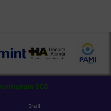
Hurlingham SCS
n
Email