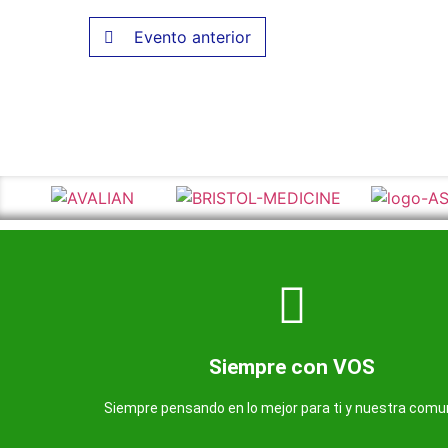
Evento anterior
Más información de nuestra farmacia
Somos una farmacia al servicio de nuestra comuni
Siempre con VOS
Farmacia Avenida
Siempre pensando en lo mejor para ti y nuestra comu