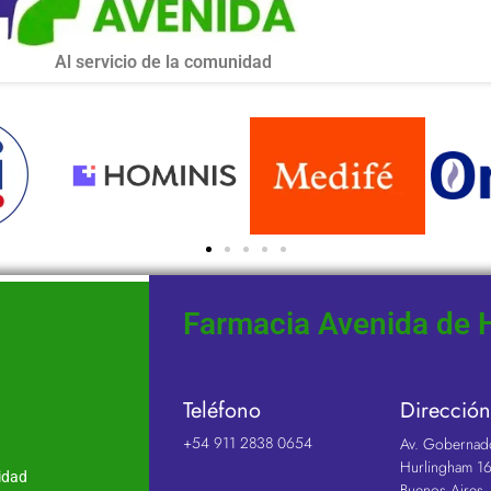
Al servicio de la comunidad
Farmacia Avenida de 
Teléfono
Direcció
ad
+54 911 2838 0654​
Av. Gobernad
Hurlingham 16
idad
Buenos Aires