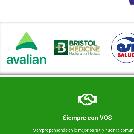
Más información de nuestra farmacia
Somos una farmacia al servicio de nuestra comunid
Siempre con VOS
Farmacia Avenida
Siempre pensando en lo mejor para ti y nuestra comun