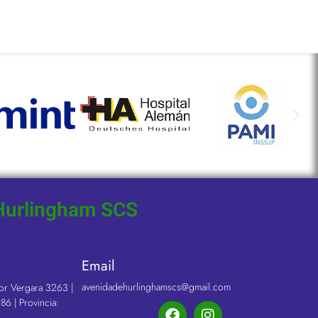
Hurlingham SCS
n
Email
avenidadehurlinghamscs@gmail.com
or Vergara 3263 |
86 | Provincia: