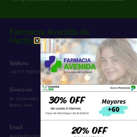
Farmacia Avenida de
Hurlingham SCS
Teléfono
+54 911 2838 0654​
Dirección
Av. Gobernador Vergara 3263 | Hurlingham 1686 | Provincia:
Buenos Aires
Email
avenidadehurlinghamscs@gmail.com