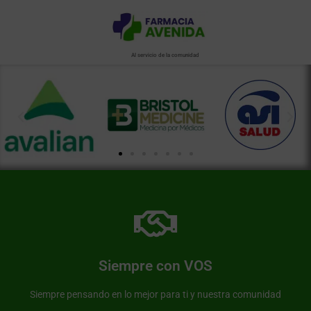
Al servicio de la comunidad
Más información de nuestra farmacia
Somos una farmacia al servicio de nuestra comunidad
Siempre con VOS
Farmacia Avenida
Siempre pensando en lo mejor para ti y nuestra comunidad