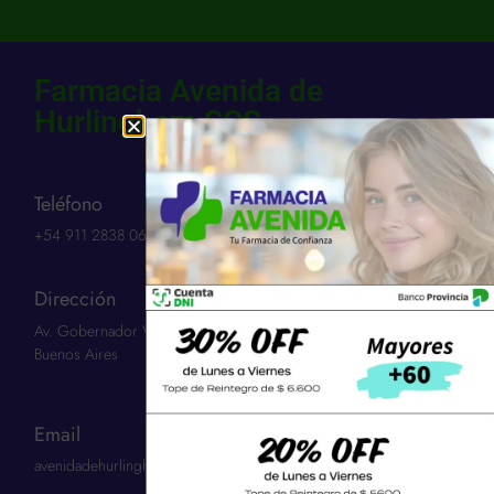
Farmacia Avenida de
Hurlingham SCS
Teléfono
+54 911 2838 0654​
Dirección
Av. Gobernador Vergara 3263 | Hurlingham 1686 | Provincia:
Buenos Aires
Email
avenidadehurlinghamscs@gmail.com