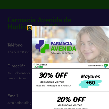
Farmacia Avenida de
Hurlingham SCS
Teléfono
+54 911 2838 0654​
Dirección
Av. Gobernador Vergara 3263 | Hurlingham 1686 | Provincia:
Buenos Aires
Email
avenidadehurlinghamscs@gmail.com