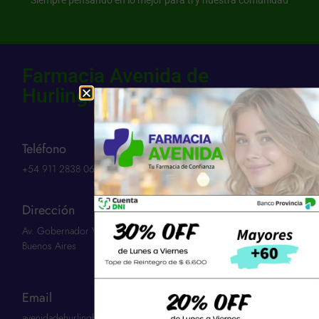
Farmacia Avenida de
Hurlingham SCS
Teléfono
+54 911 2838 0654​
Dirección
Av. Gobernador Vergara 3263 | Hurlingham 1686 | Provincia:
Buenos Aires
Email
avenidadehurlinghamscs@gmail.com