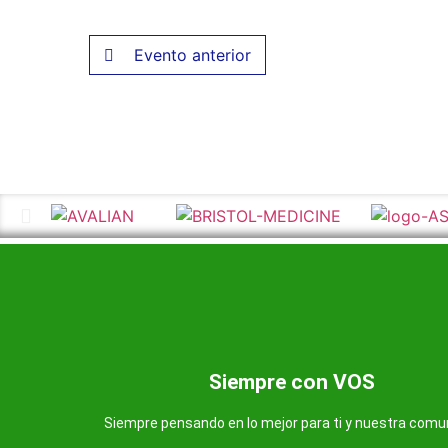
Evento anterior
Más información de nuestra farmacia
Somos una farmacia al servicio de nuestra comuni
Siempre con VOS
Farmacia Avenida
Siempre pensando en lo mejor para ti y nuestra comu