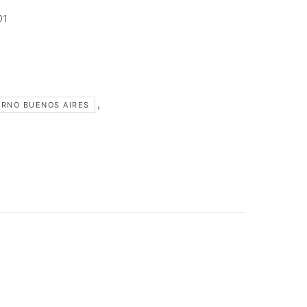
01
,
URNO BUENOS AIRES