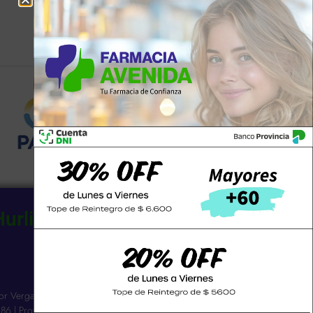
Hurlingham SCS
n
Email
avenidadehurlinghamscs@gmail.com
or Vergara 3263 |
86 | Provincia: