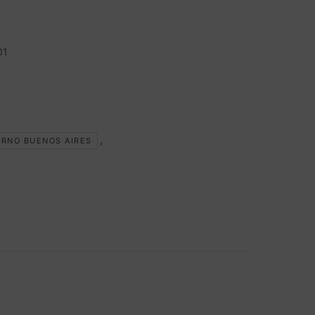
01
,
URNO BUENOS AIRES