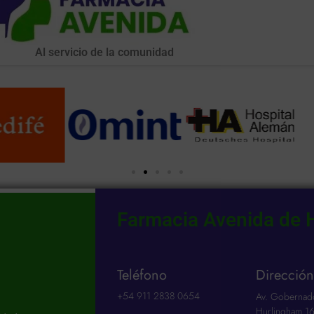
Al servicio de la comunidad
Farmacia Avenida de 
Teléfono
Direcció
ad
+54 911 2838 0654​
Av. Gobernad
Hurlingham 16