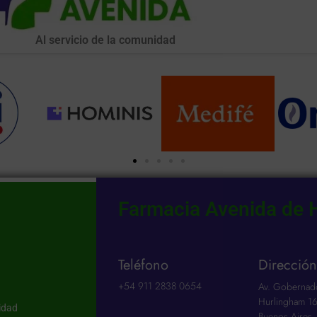
Al servicio de la comunidad
Farmacia Avenida de 
Teléfono
Direcció
ad
+54 911 2838 0654​
Av. Gobernad
Hurlingham 16
idad
Buenos Aires