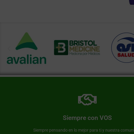
Más información de nuestra farmacia
Somos una farmacia al servicio de nuestra comunid
Siempre con VOS
Farmacia Avenida
Siempre pensando en lo mejor para ti y nuestra comun