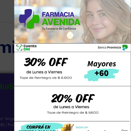
Hurlingham SCS
n
Email
avenidadehurlinghamscs@gmail.com
or Vergara 3263 |
86 | Provincia: