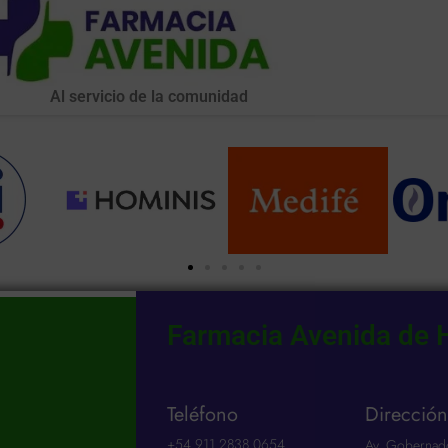
Al servicio de la comunidad
Farmacia Avenida de 
Teléfono
Direcció
ad
+54 911 2838 0654​
Av. Gobernad