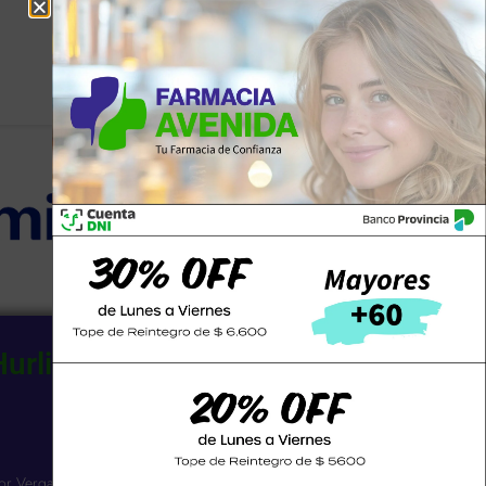
Hurlingham SCS
n
Email
avenidadehurlinghamscs@gmail.com
or Vergara 3263 |