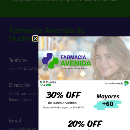
Farmacia Avenida de
Hurlingham SCS
Teléfono
+54 911 2838 0654​
Dirección
Av. Gobernador Vergara 3263 | Hurlingham 1686 | Provincia:
Buenos Aires
Email
avenidadehurlinghamscs@gmail.com