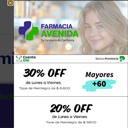
Hurlingham SCS
n
Email
avenidadehurlinghamscs@gmail.com