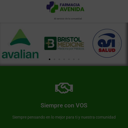
Al servicio de la comunidad
Más información de nuestra farmacia
Somos una farmacia al servicio de nuestra comunidad
Siempre con VOS
Farmacia Avenida
Siempre pensando en lo mejor para ti y nuestra comunidad