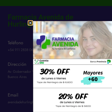
Farmacia Avenida de
Hurlingham SCS
Teléfono
+54 911 2838 0654​
Dirección
Av. Gobernador Vergara 3263 | Hurlingham 1686 | Provincia:
Buenos Aires
Email
avenidadehurlinghamscs@gmail.com